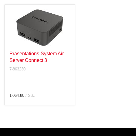
Präsentations-System Air
Server Connect 3
7-863230
1’064.80
/ Stk.