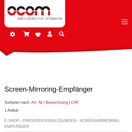
Screen-Mirroring-Empfänger
Sortieren nach:
Art. Nr
|
Bezeichnung
|
CHF
1 Artikel
E-SHOP
›
PRÄSENTATIONSLÖSUNGEN
›
SCREEN-MIRRORING-
EMPFÄNGER