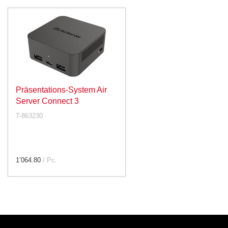
Präsentations-System Air
Server Connect 3
7-863230
1’064.80
/ Pc.