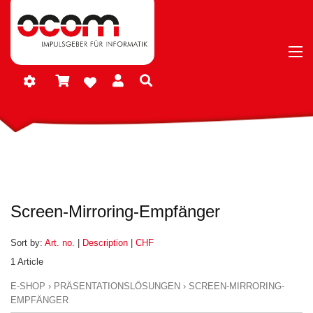
Screen-Mirroring-Empfänger
Sort by:
Art. no.
|
Description
|
CHF
1 Article
E-SHOP
›
PRÄSENTATIONSLÖSUNGEN
›
SCREEN-MIRRORING-
EMPFÄNGER