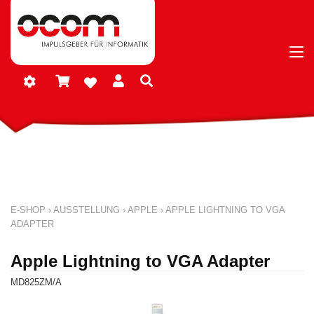
E-SHOP
›
AUSSTELLUNG
›
APPLE
›
APPLE LIGHTNING TO VGA
ADAPTER
Apple Lightning to VGA Adapter
MD825ZM/A