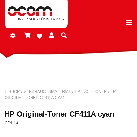
E-SHOP
›
VERBRAUCHSMATERIAL
›
HP INC.
›
TONER
›
HP
ORIGINAL-TONER CF411A CYAN
HP Original-Toner CF411A cyan
CF411A