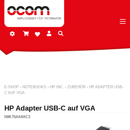
E-SHOP
›
NOTEBOOKS
›
HP INC.
›
ZUBEHÖR
›
HP ADAPTER USB-
C AUF VGA
HP Adapter USB-C auf VGA
N9K76AA#AC3