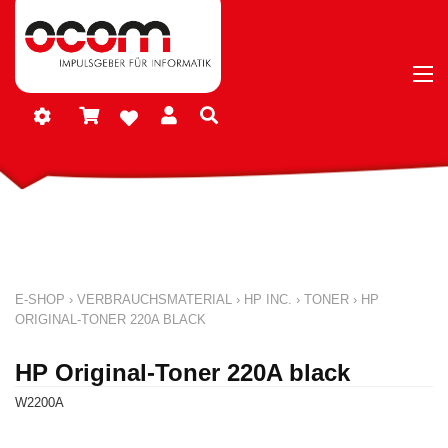
E-SHOP
›
VERBRAUCHSMATERIAL
›
HP INC.
›
TONER
›
HP
ORIGINAL-TONER 220A BLACK
HP Original-Toner 220A black
W2200A