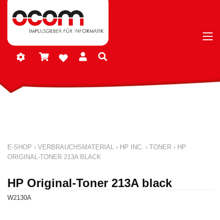
E-SHOP
›
VERBRAUCHSMATERIAL
›
HP INC.
›
TONER
›
HP
ORIGINAL-TONER 213A BLACK
HP Original-Toner 213A black
W2130A