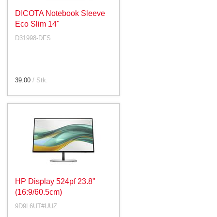
DICOTA Notebook Sleeve
Eco Slim 14"
D31998-DFS
39.00
/ Stk.
HP Display 524pf 23.8"
(16:9/60.5cm)
9D9L6UT#UUZ