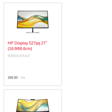
HP Display 527pq 27"
(16:9/68.6cm)
9D9S0UT#UUZ
269.00
/ Stk.