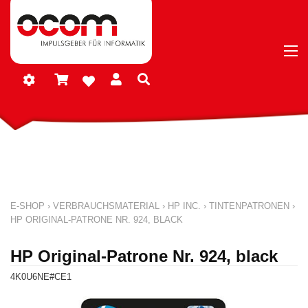
E-SHOP
›
VERBRAUCHSMATERIAL
›
HP INC.
›
TINTENPATRONEN
›
HP ORIGINAL-PATRONE NR. 924, BLACK
HP Original-Patrone Nr. 924, black
4K0U6NE#CE1