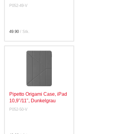
P052-49-V
49.90
/ Stk.
Pipetto Origami Case, iPad
10,9"/11", Dunkelgrau
P052-50-V