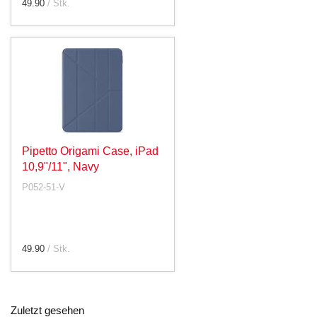
49.90
/ Stk.
Pipetto Origami Case, iPad
10,9"/11", Navy
P052-51-V
49.90
/ Stk.
Zuletzt gesehen