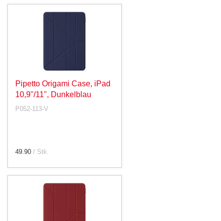
Pipetto Origami Case, iPad
10,9"/11", Dunkelblau
P052-113-V
49.90
/ Stk.