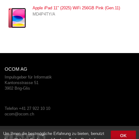
Apple iPad 11" (2025) WiFi 256GB Pink (Gen.11)
MD4P4TY/A
OCOM AG
Impulsgeber für Informatik
Kantonsstrasse 51
3902 Brig-Glis
Telefon +41 27 922 10 10
ocom@ocom.ch
Um Ihnen die bestmögliche Erfahrung zu bieten, benutzt
OK