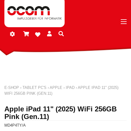
E-SHOP
›
TABLET PC'S
›
APPLE
›
IPAD
›
APPLE IPAD 11" (2025)
WIFI 256GB PINK (GEN.11)
Apple iPad 11" (2025) WiFi 256GB
Pink (Gen.11)
MD4P4TY/A