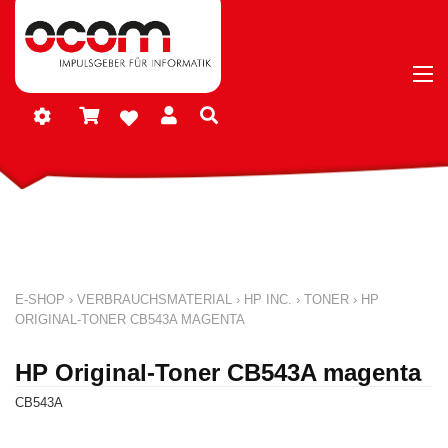
E-SHOP
›
VERBRAUCHSMATERIAL
›
HP INC.
›
TONER
›
HP
ORIGINAL-TONER CB543A MAGENTA
HP Original-Toner CB543A magenta
CB543A