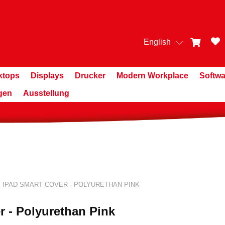
English
ktops
Displays
Drucker
Modern Workplace
Softwa
gen
Ausstellung
 IPAD SMART COVER - POLYURETHAN PINK
r - Polyurethan Pink