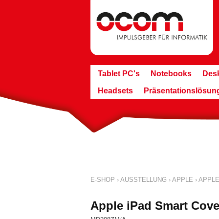
Tablet PC's
Notebooks
Des
Headsets
Präsentationslösun
E-SHOP
›
AUSSTELLUNG
›
APPLE
›
APPLE
Apple iPad Smart Cove