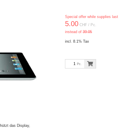
Special offer while supplies last
5.00
CHF
/ Pc.
instead of
39.05
incl. 8.1% Tax
Pc.
hützt das Display,