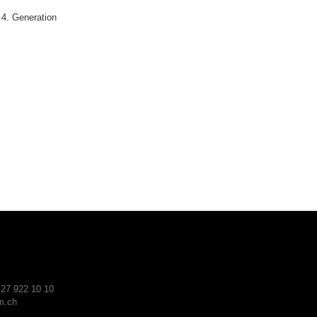
 4. Generation
 27 922 10 10
.ch