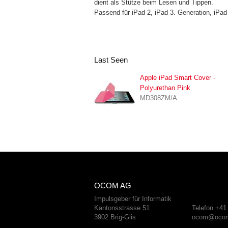
dient als Stütze beim Lesen und Tippen.
Passend für iPad 2, iPad 3. Generation, iPad
Last Seen
Apple iPad Smart Cover -
Polyurethan Pink
MD308ZM/A
OCOM AG
Impulsgeber für Informatik
Kantonsstrasse 51
Telefon +41
3902 Brig-Glis
ocom@ocom