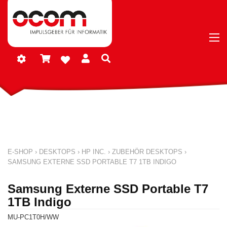
E-SHOP
›
DESKTOPS
›
HP INC.
›
ZUBEHÖR DESKTOPS
›
SAMSUNG EXTERNE SSD PORTABLE T7 1TB INDIGO
Samsung Externe SSD Portable T7
1TB Indigo
MU-PC1T0H/WW