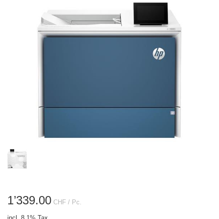
1’339.00
CHF
/ Pc.
incl. 8.1% Tax