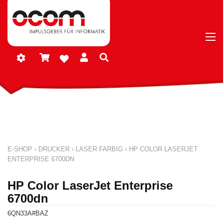
E-SHOP
›
DRUCKER
›
LASER FARBIG
›
HP COLOR LASERJET
ENTERPRISE 6700DN
HP Color LaserJet Enterprise
6700dn
6QN33A#BAZ