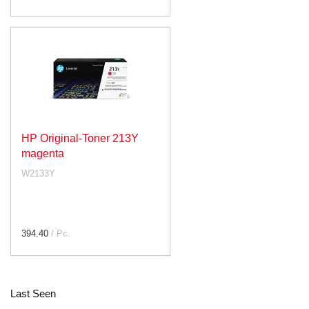
HP Original-Toner 213Y
magenta
W2133Y
394.40
/ Pc.
Last Seen