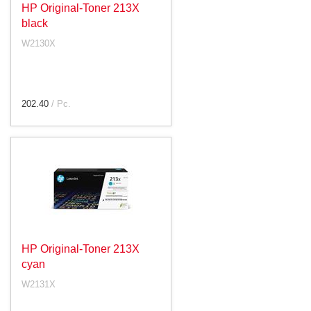
HP Original-Toner 213X
black
W2130X
202.40
/ Pc.
HP Original-Toner 213X
cyan
W2131X