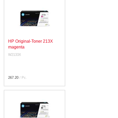
HP Original-Toner 213X
magenta
W2133X
267.20
/ Pc.