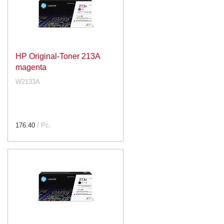
HP Original-Toner 213A
magenta
W2133A
176.40
/ Pc.