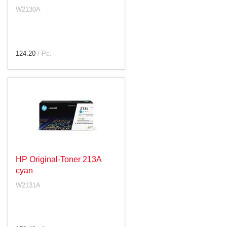
W2130A
124.20
/ Pc.
HP Original-Toner 213A
cyan
W2131A