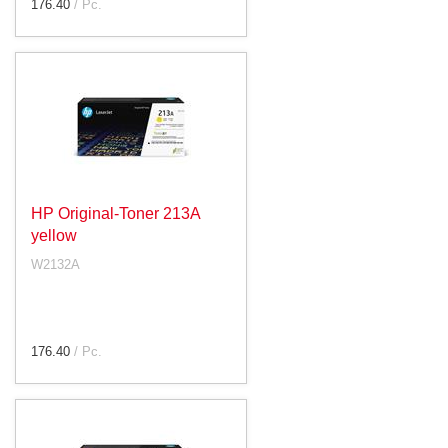
176.40
/ Pc.
HP Original-Toner 213A
yellow
W2132A
176.40
/ Pc.