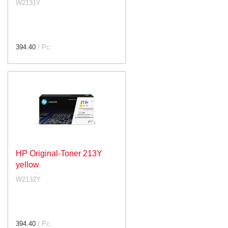
W2131Y
394.40
/ Pc.
HP Original-Toner 213Y
yellow
W2132Y
394.40
/ Pc.