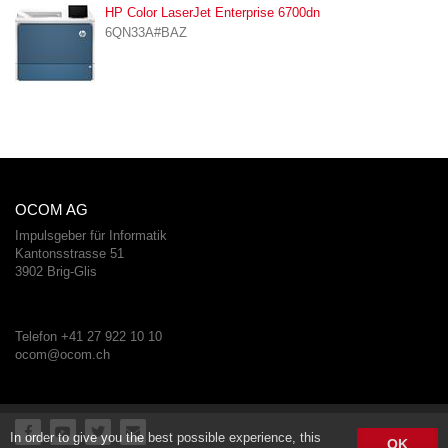
HP Color LaserJet Enterprise 6700dn
6QN33A#BAZ
OCOM AG
Impulsgeber für Informatik
Kantonsstrasse 51
3902 Brig-Glis
Telefon +41 27 922 10 10
ocom@ocom.ch
In order to give you the best possible experience, this
OK