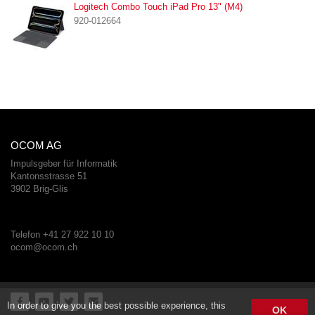
Logitech Combo Touch iPad Pro 13" (M4)
920-012664
OCOM AG
Impulsgeber für Informatik
Kantonsstrasse 51
3902 Brig-Glis
Telefon +41 27 922 10 10
ocom@ocom.ch
In order to give you the best possible experience, this
OK