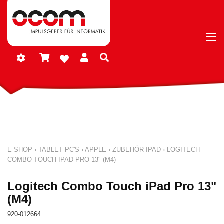
E-SHOP
›
TABLET PC'S
›
APPLE
›
ZUBEHÖR IPAD
›
LOGITECH
COMBO TOUCH IPAD PRO 13" (M4)
Logitech Combo Touch iPad Pro 13"
(M4)
920-012664