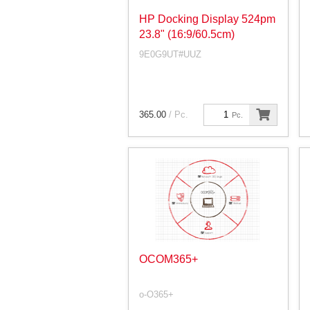
HP Docking Display 524pm
23.8" (16:9/60.5cm)
9E0G9UT#UUZ
365.00
/ Pc.
Pc.
OCOM365+
o-O365+