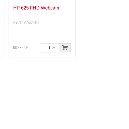
HP 625 FHD Webcam
6Y7L1AA#ABB
99.00
/ Pc.
Pc.