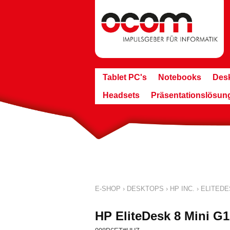
Tablet PC's
Notebooks
Des
Headsets
Präsentationslösun
E-SHOP
›
DESKTOPS
›
HP INC.
›
ELITEDE
HP EliteDesk 8 Mini G1