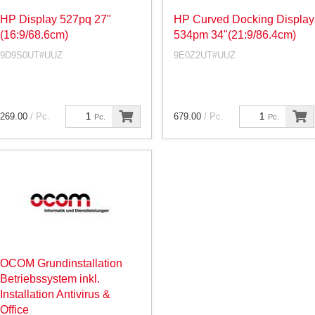
HP Display 527pq 27"
HP Curved Docking Display
(16:9/68.6cm)
534pm 34"(21:9/86.4cm)
9D9S0UT#UUZ
9E0Z2UT#UUZ
269.00
/ Pc.
679.00
/ Pc.
Pc.
Pc.
OCOM Grundinstallation
Betriebssystem inkl.
Installation Antivirus &
Office