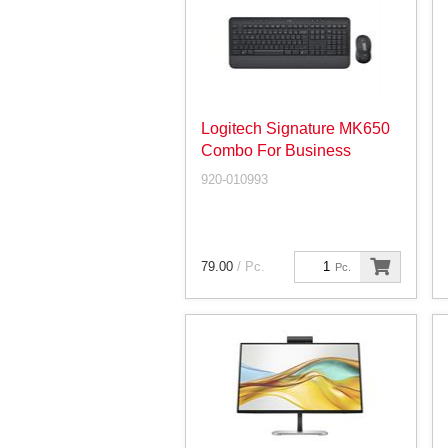
Logitech Signature MK650
Combo For Business
920-010993
79.00
/ Pc.
Pc.