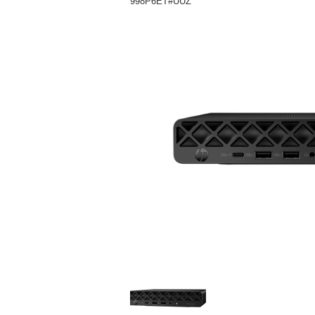
998P6ET#UUZ