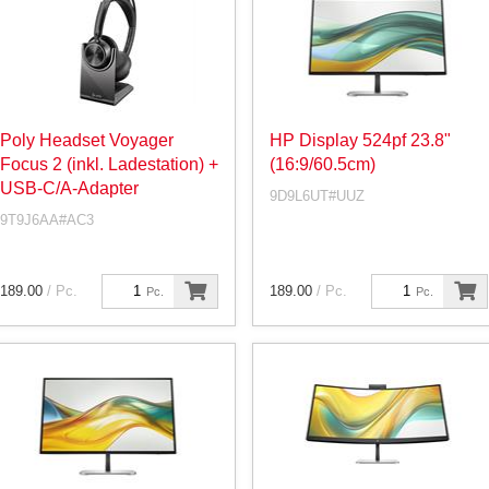
Poly Headset Voyager
HP Display 524pf 23.8"
Focus 2 (inkl. Ladestation) +
(16:9/60.5cm)
USB-C/A-Adapter
9D9L6UT#UUZ
9T9J6AA#AC3
189.00
/ Pc.
189.00
/ Pc.
Pc.
Pc.