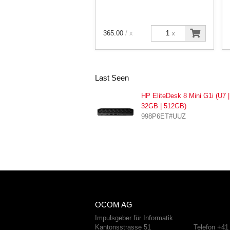
365.00
/ x
x
Last Seen
HP EliteDesk 8 Mini G1i (U7 |
32GB | 512GB)
998P6ET#UUZ
OCOM AG
Impulsgeber für Informatik
Kantonsstrasse 51
Telefon +41