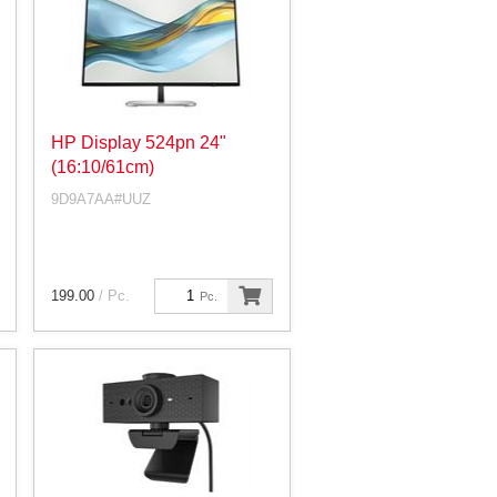
HP Display 524pn 24"
(16:10/61cm)
9D9A7AA#UUZ
199.00
/ Pc.
Pc.