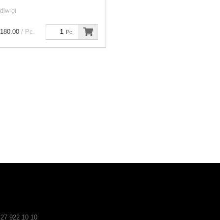
dlw-gi
180.00
/ Pc.
Pc.
 27 922 10 10