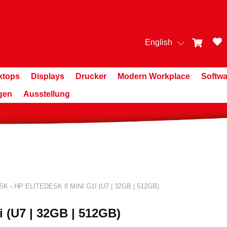
English
ktops
Displays
Drucker
Modern Workplace
Softwa
gen
Ausstellung
SK
›
HP ELITEDESK 8 MINI G1I (U7 | 32GB | 512GB)
i (U7 | 32GB | 512GB)