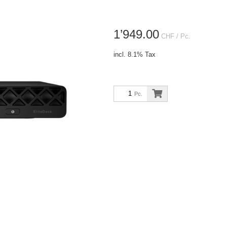
1’949.00
CHF
/ Pc.
incl. 8.1% Tax
Pc.