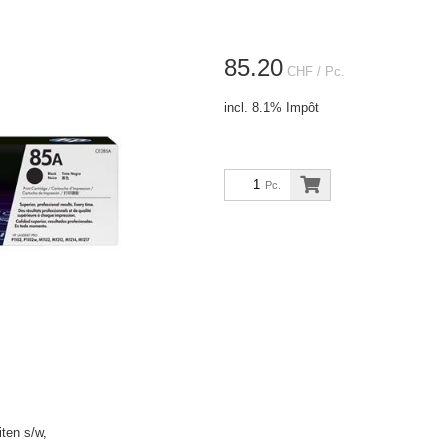
85.20
CHF
/ Pc.
incl. 8.1% Impôt
Pc.
ten s/w,