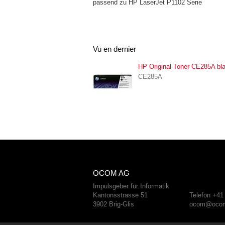
passend zu HP LaserJet P1102 Serie
Vu en dernier
HP Original-Toner CE285A bl
CE285A
OCOM AG
Impulsgeber für Informatik
Kantonsstrasse 51
Telefon +41
3902 Brig-Glis
ocom@ocom