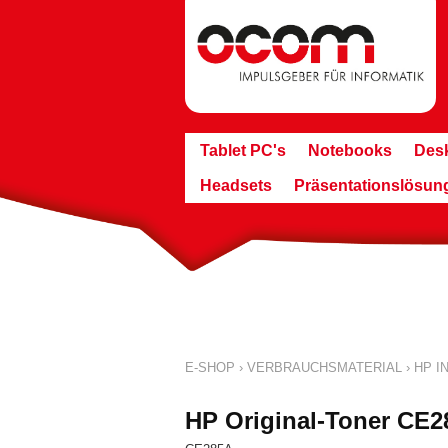
Tablet PC's
Notebooks
Des
Headsets
Präsentationslösun
E-SHOP
›
VERBRAUCHSMATERIAL
›
HP IN
HP Original-Toner CE2