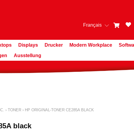
Français
ktops
Displays
Drucker
Modern Workplace
Softwa
gen
Ausstellung
C.
›
TONER
›
HP ORIGINAL-TONER CE285A BLACK
85A black