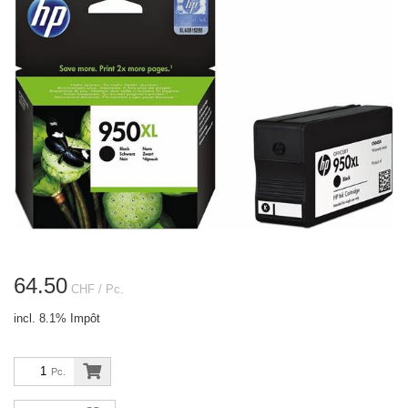
64.50
CHF
/ Pc.
incl. 8.1% Impôt
Pc.