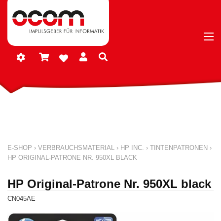
E-SHOP
›
VERBRAUCHSMATERIAL
›
HP INC.
›
TINTENPATRONEN
›
HP ORIGINAL-PATRONE NR. 950XL BLACK
HP Original-Patrone Nr. 950XL black
CN045AE