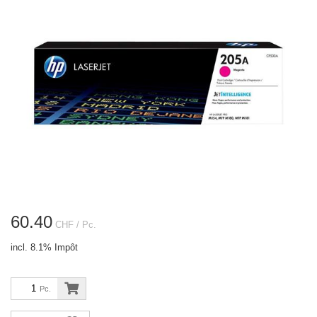
60.40
CHF
/ Pc.
incl. 8.1% Impôt
Pc.