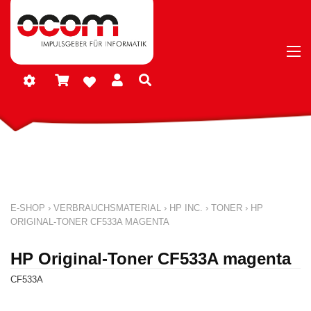
E-SHOP
›
VERBRAUCHSMATERIAL
›
HP INC.
›
TONER
›
HP
ORIGINAL-TONER CF533A MAGENTA
HP Original-Toner CF533A magenta
CF533A