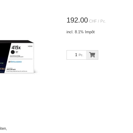
192.00
CHF
/ Pc.
incl. 8.1% Impôt
Pc.
ten,