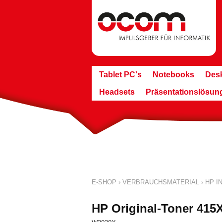
Tablet PC's
Notebooks
Des
Headsets
Präsentationslösun
E-SHOP
›
VERBRAUCHSMATERIAL
›
HP IN
HP Original-Toner 415X