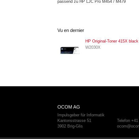
passend zu HP LJC Pro M454 / M479
Vu en dernier
HP Original-Toner 415X black
W2030X
OCOM AG
Impulsgeber für Informatik
Kantonsstrasse 51
Telefon +41
3902 Brig-Glis
ocom@ocom