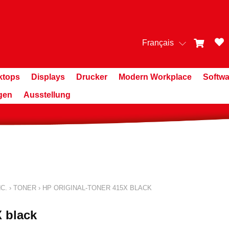
Français
ktops
Displays
Drucker
Modern Workplace
Softwa
gen
Ausstellung
C.
›
TONER
›
HP ORIGINAL-TONER 415X BLACK
 black