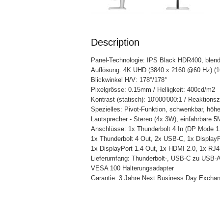
Description
Panel-Technologie: IPS Black HDR400, blend
Auflösung: 4K UHD (3840 x 2160 @60 Hz) (1
Blickwinkel H/V: 178°/178°
Pixelgrösse: 0.15mm / Helligkeit: 400cd/m2
Kontrast (statisch): 10'000'000:1 / Reaktions
Spezielles: Pivot-Funktion, schwenkbar, höhen
Lautsprecher - Stereo (4x 3W), einfahrbare 
Anschlüsse: 1x Thunderbolt 4 In (DP Mode 1
1x Thunderbolt 4 Out, 2x USB-C, 1x DisplayPo
1x DisplayPort 1.4 Out, 1x HDMI 2.0, 1x RJ
Lieferumfang: Thunderbolt-, USB-C zu USB-A
VESA 100 Halterungsadapter
Garantie: 3 Jahre Next Business Day Excha