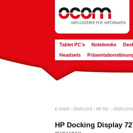
Tablet PC's
Notebooks
Des
Headsets
Präsentationslösun
E-SHOP
›
DISPLAYS
›
HP INC.
›
DISPLAYG
HP Docking Display 72