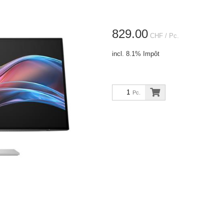
829.00
CHF
/ Pc.
incl. 8.1% Impôt
Pc.