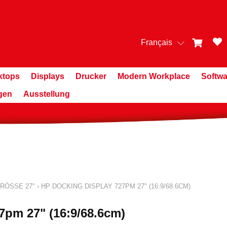
Français
ktops
Displays
Drucker
Modern Workplace
Softwa
gen
Ausstellung
RÖSSE 27"
›
HP DOCKING DISPLAY 727PM 27" (16:9/68.6CM)
7pm 27" (16:9/68.6cm)