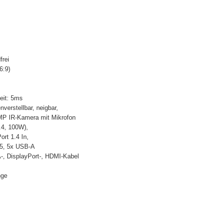
frei
6:9)
zeit: 5ms
verstellbar, neigbar,
5MP IR-Kamera mit Mikrofon
.4, 100W),
rt 1.4 In,
45, 5x USB-A
-, DisplayPort-, HDMI-Kabel
nge