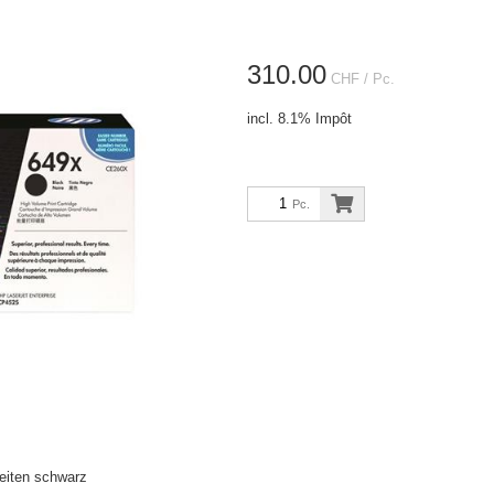
310.00
CHF
/ Pc.
incl. 8.1% Impôt
Pc.
eiten schwarz