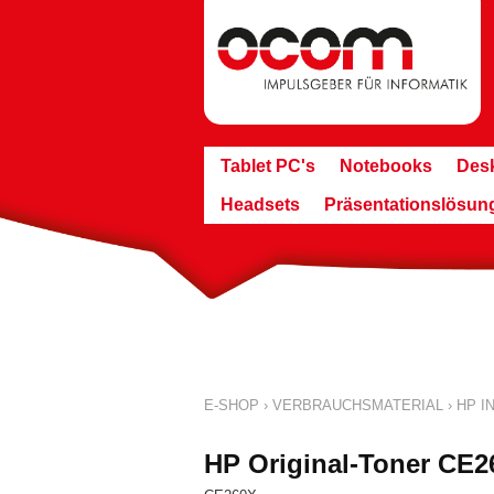
Tablet PC's
Notebooks
Des
Headsets
Präsentationslösun
E-SHOP
›
VERBRAUCHSMATERIAL
›
HP IN
HP Original-Toner CE2