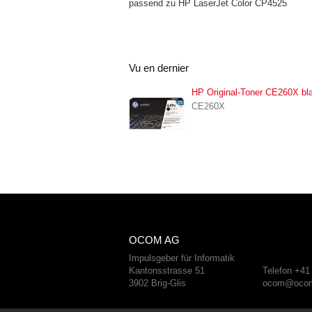
passend zu HP LaserJet Color CP4525
Vu en dernier
HP Original-Toner CE260X bl
CE260X
OCOM AG
Impulsgeber für Informatik
Kantonsstrasse 51
Telefon +41
3902 Brig-Glis
ocom@ocom