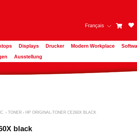
Français
ktops
Displays
Drucker
Modern Workplace
Softwa
gen
Ausstellung
C.
›
TONER
›
HP ORIGINAL-TONER CE260X BLACK
60X black