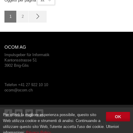
Oggetti per pagina
1
2
OCOM AG
Impulsgeber für Informatik
Kantonsstrasse 51
3902 Brig-Glis
Telefon +41 27 922 10 10
ocom@ocom.ch
Per offrirti la migliore esperienza possibile, questo sito
OK
Web utilizza cookie e strumenti di analisi. Continuando a
© 2020 |
Termini e condizioni
|
Datenschutz
|
Impressum
| E-Shop -
utilizzare questo sito Web, l'utente accetta l'uso dei cookie. Ulteriori
Developed by
CompuTech
informazioni:
Privacy Policy
.