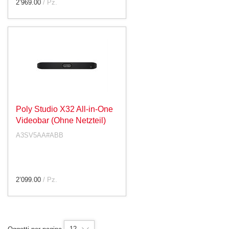
2’969.00
/ Pz.
Poly Studio X32 All-in-One
Videobar (Ohne Netzteil)
A3SV5AA#ABB
2’099.00
/ Pz.
12