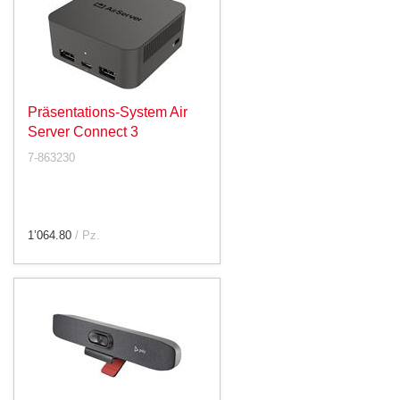
Präsentations-System Air
Server Connect 3
7-863230
1’064.80
/ Pz.