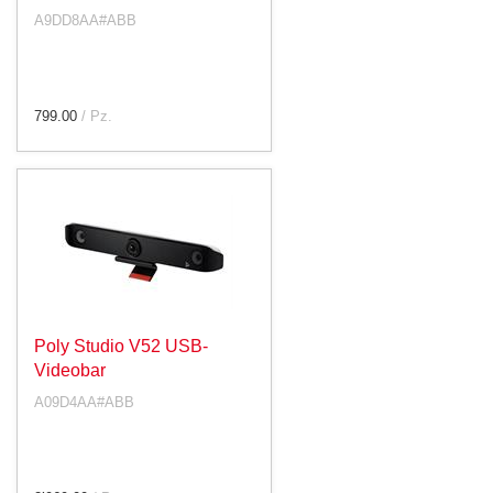
A9DD8AA#ABB
799.00
/ Pz.
Poly Studio V52 USB-
Videobar
A09D4AA#ABB