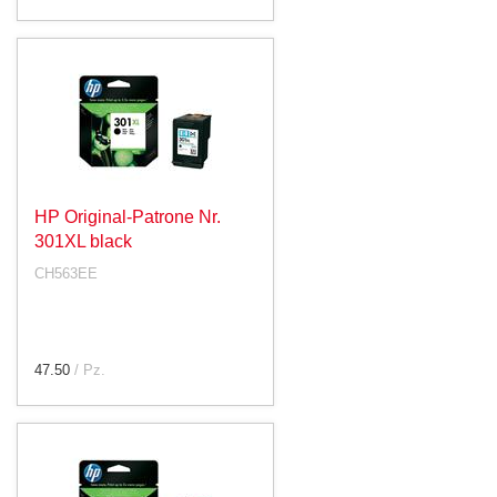
HP Original-Patrone Nr.
301XL black
CH563EE
47.50
/ Pz.