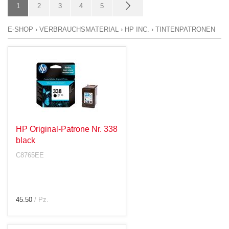
1
2
3
4
5
E-SHOP
›
VERBRAUCHSMATERIAL
›
HP INC.
›
TINTENPATRONEN
HP Original-Patrone Nr. 338
black
C8765EE
45.50
/ Pz.