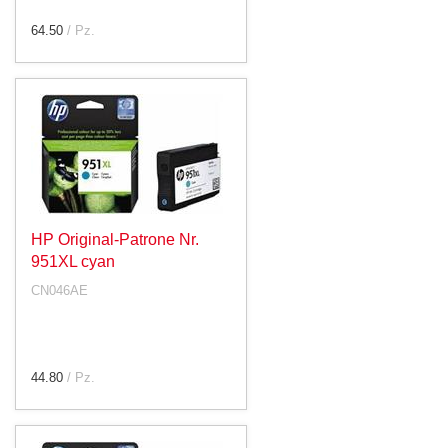
64.50
/ Pz.
HP Original-Patrone Nr.
951XL cyan
CN046AE
44.80
/ Pz.