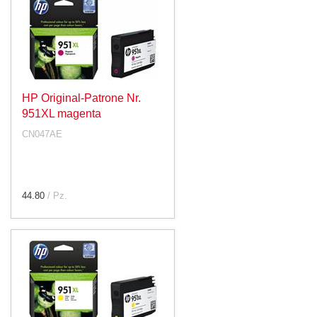
HP Original-Patrone Nr.
951XL magenta
CN047AE
44.80
/ Pz.