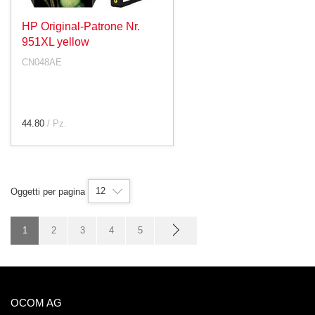
HP Original-Patrone Nr.
951XL yellow
CN048AE
44.80
/ Pz.
12
Oggetti per pagina
1
2
3
4
5
OCOM AG