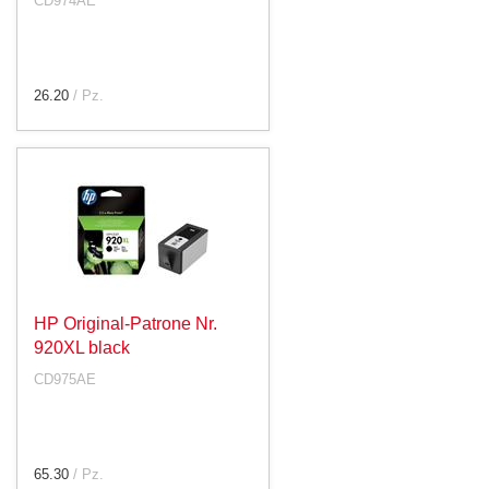
CD974AE
26.20
/ Pz.
HP Original-Patrone Nr.
920XL black
CD975AE
65.30
/ Pz.