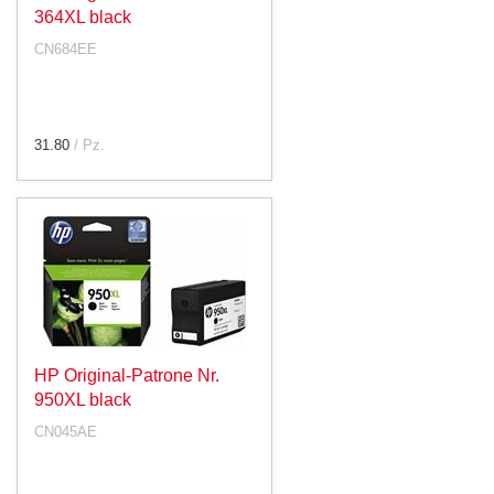
364XL black
CN684EE
31.80
/ Pz.
HP Original-Patrone Nr.
950XL black
CN045AE