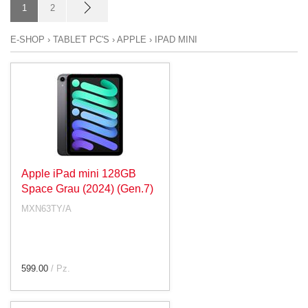
1
2
E-SHOP
›
TABLET PC'S
›
APPLE
›
IPAD MINI
Apple iPad mini 128GB
Space Grau (2024) (Gen.7)
MXN63TY/A
599.00
/ Pz.