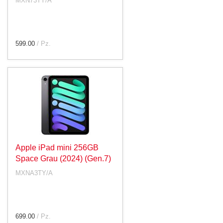
MXN73TY/A
599.00
/ Pz.
Apple iPad mini 256GB
Space Grau (2024) (Gen.7)
MXNA3TY/A
699.00
/ Pz.