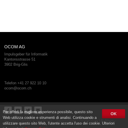
OCOM AG
Impulsgeber für Informatik
Kantonsstrasse 51
3902 Brig-Glis
Telefon +41 27 922 10 10
ocom@ocom.ch
Per offrirti la migliore esperienza possibile, questo sito
OK
Web utilizza cookie e strumenti di analisi. Continuando a
© 2020 |
Termini e condizioni
|
Datenschutz
|
Impressum
| E-Shop -
utilizzare questo sito Web, l'utente accetta l'uso dei cookie. Ulteriori