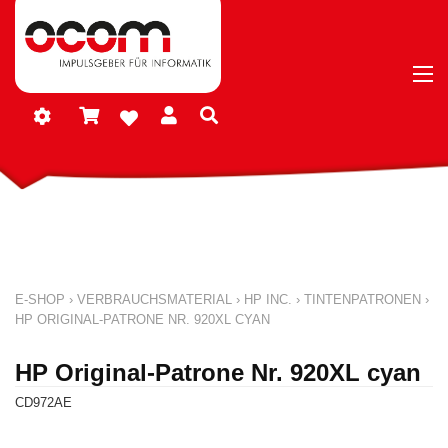
E-SHOP
›
VERBRAUCHSMATERIAL
›
HP INC.
›
TINTENPATRONEN
›
HP ORIGINAL-PATRONE NR. 920XL CYAN
HP Original-Patrone Nr. 920XL cyan
CD972AE