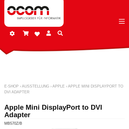
E-SHOP
›
AUSSTELLUNG
›
APPLE
›
APPLE MINI DISPLAYPORT TO
DVI ADAPTER
Apple Mini DisplayPort to DVI
Adapter
MB570Z/B