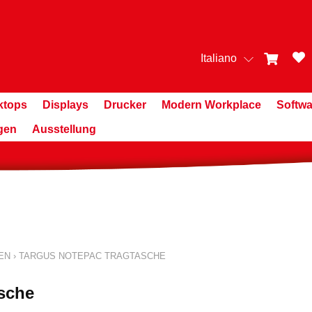
Italiano
ktops
Displays
Drucker
Modern Workplace
Softwa
gen
Ausstellung
EN
›
TARGUS NOTEPAC TRAGTASCHE
sche