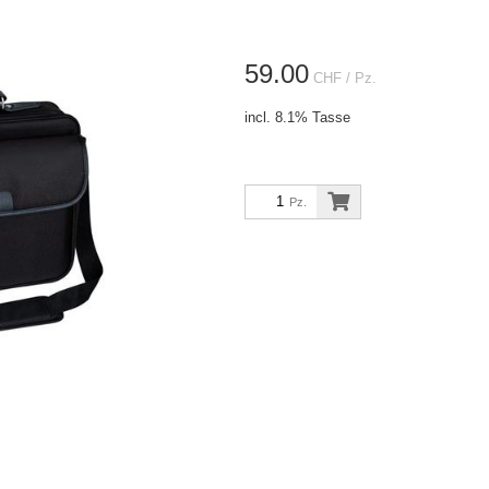
59.00
CHF
/ Pz.
incl. 8.1% Tasse
Pz.