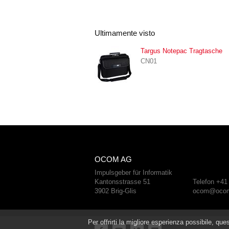
Ultimamente visto
Targus Notepac Tragtasche
CN01
OCOM AG
Impulsgeber für Informatik
Kantonsstrasse 51
Telefon +41
3902 Brig-Glis
ocom@ocom
Per offrirti la migliore esperienza possibile, qu