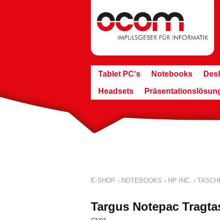
Tablet PC's
Notebooks
Des
Headsets
Präsentationslösun
E-SHOP
›
NOTEBOOKS
›
HP INC.
›
TASCH
Targus Notepac Tragta