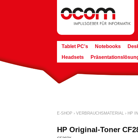
Tablet PC's
Notebooks
Des
Headsets
Präsentationslösun
E-SHOP
›
VERBRAUCHSMATERIAL
›
HP IN
HP Original-Toner CF2