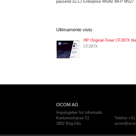
passend zu LJ Enterprise M506/ MFP M527
Ultimamente visto
HP Original-Toner CF287X bl
CF287X
OCOM AG
Impulsgeber für Informatik
Kantonsstrasse 51
Telefon +41
3902 Brig-Glis
ocom@ocom