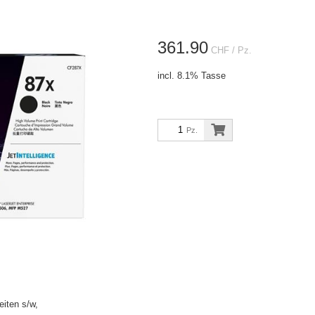
361.90
CHF
/ Pz.
incl. 8.1% Tasse
Pz.
iten s/w,