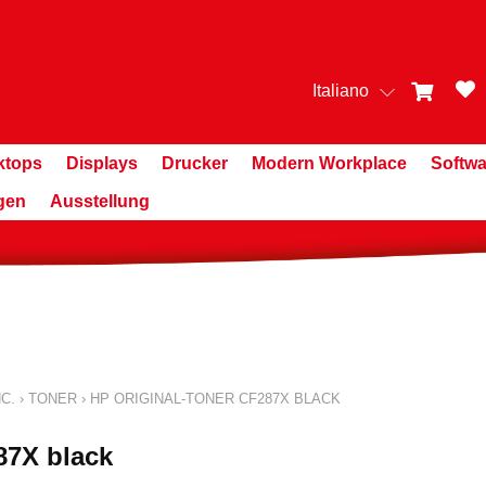
Italiano
ktops
Displays
Drucker
Modern Workplace
Softwa
gen
Ausstellung
C.
›
TONER
›
HP ORIGINAL-TONER CF287X BLACK
87X black