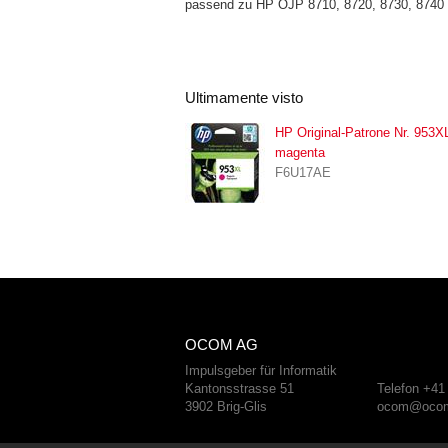
passend zu HP OJP 8710, 8720, 8730, 8740
Ultimamente visto
HP Original-Patrone Nr. 953X
magenta
F6U17AE
OCOM AG
Impulsgeber für Informatik
Kantonsstrasse 51
Telefon +41
3902 Brig-Glis
ocom@ocom