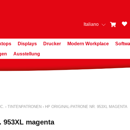
Italiano
ktops
Displays
Drucker
Modern Workplace
Softwa
gen
Ausstellung
C.
›
TINTENPATRONEN
›
HP ORIGINAL-PATRONE NR. 953XL MAGENTA
r. 953XL magenta