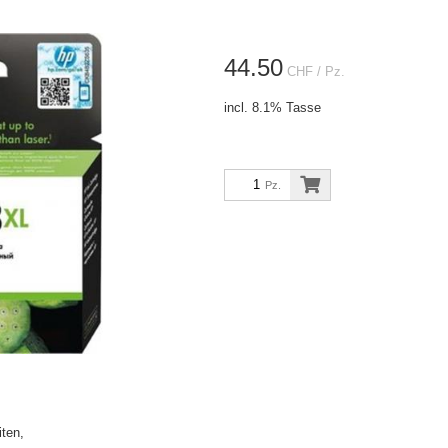
44.50
CHF
/ Pz.
incl. 8.1% Tasse
Pz.
ten,