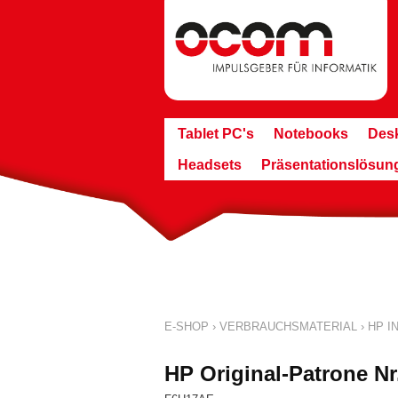
Tablet PC's
Notebooks
Des
Headsets
Präsentationslösun
E-SHOP
›
VERBRAUCHSMATERIAL
›
HP IN
HP Original-Patrone N