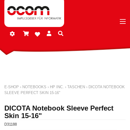
E-SHOP
›
NOTEBOOKS
›
HP INC.
›
TASCHEN
›
DICOTA NOTEBOOK
SLEEVE PERFECT SKIN 15-16"
DICOTA Notebook Sleeve Perfect
Skin 15-16"
D31188