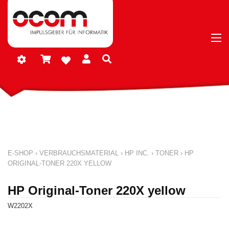
E-SHOP
›
VERBRAUCHSMATERIAL
›
HP INC.
›
TONER
›
HP
ORIGINAL-TONER 220X YELLOW
HP Original-Toner 220X yellow
W2202X