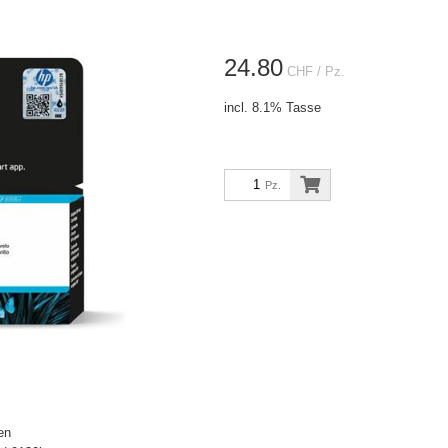
24.80
CHF
/ Pz.
incl. 8.1% Tasse
Pz.
en