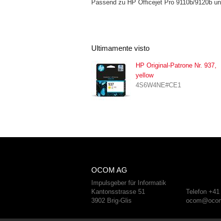
Passend zu HP Officejet Pro 9110b/9120b u
Ultimamente visto
HP Original-Patrone Nr. 937,
yellow
4S6W4NE#CE1
OCOM AG
Impulsgeber für Informatik
Kantonsstrasse 51
Telefon +41
3902 Brig-Glis
ocom@ocom