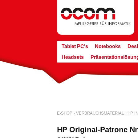
Tablet PC's
Notebooks
Des
Headsets
Präsentationslösun
E-SHOP
›
VERBRAUCHSMATERIAL
›
HP IN
HP Original-Patrone Nr