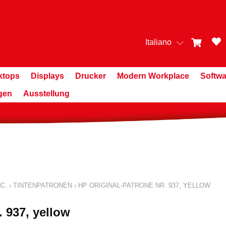
Italiano
ktops
Displays
Drucker
Modern Workplace
Softwa
gen
Ausstellung
C.
›
TINTENPATRONEN
›
HP ORIGINAL-PATRONE NR. 937, YELLOW
. 937, yellow