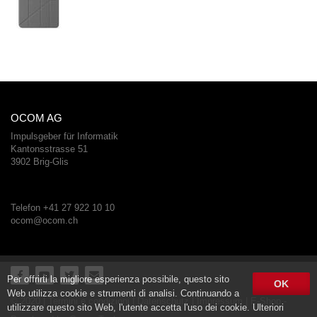
OCOM AG
Impulsgeber für Informatik
Kantonsstrasse 51
3902 Brig-Glis
Telefon +41 27 922 10 10
ocom@ocom.ch
Per offrirti la migliore esperienza possibile, questo sito
OK
Web utilizza cookie e strumenti di analisi. Continuando a
© 2020 |
Termini e condizioni
|
Datenschutz
|
Impressum
| E-Shop -
utilizzare questo sito Web, l'utente accetta l'uso dei cookie. Ulteriori