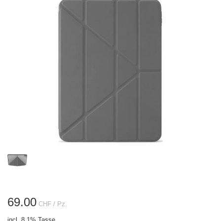
69.00
CHF
/ Pz.
incl. 8.1% Tasse