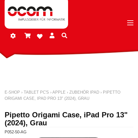
E-SHOP
›
TABLET PC'S
›
APPLE
›
ZUBEHÖR IPAD
›
PIPETTO
ORIGAMI CASE, IPAD PRO 13" (2024), GRAU
Pipetto Origami Case, iPad Pro 13"
(2024), Grau
P052-50-AG