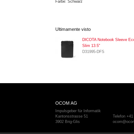
Farbe: Schwarz
Ultimamente visto
DICOTA Notebook Sleeve Ec
Slim 13.5"
D31995-DFS
OCOM AG
Impulsgeber für Informatik
Kantonsstrasse 51
Telefon +41
3902 Brig-Glis
ocom@ocom