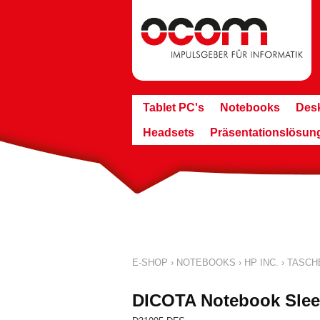
Tablet PC's
Notebooks
Des
Headsets
Präsentationslösun
E-SHOP
›
NOTEBOOKS
›
HP INC.
›
TASCH
DICOTA Notebook Sleev