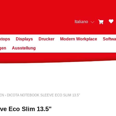
Italiano
ktops
Displays
Drucker
Modern Workplace
Softwa
gen
Ausstellung
EN
›
DICOTA NOTEBOOK SLEEVE ECO SLIM 13.5"
e Eco Slim 13.5"